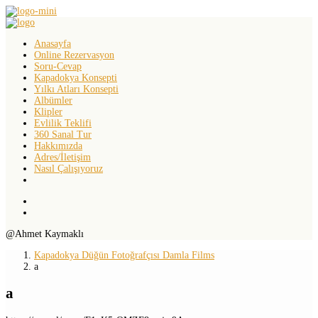
Anasayfa
Online Rezervasyon
Soru-Cevap
Kapadokya Konsepti
Yılkı Atları Konsepti
Albümler
Klipler
Evlilik Teklifi
360 Sanal Tur
Hakkımızda
Adres/İletişim
Nasıl Çalışıyoruz
@Ahmet Kaymaklı
Kapadokya Düğün Fotoğrafçısı Damla Films
a
a