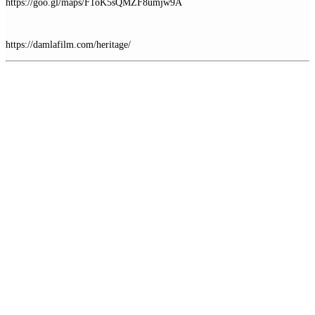
https://goo.gl/maps/F1oK5sQMZF8umjw9A
https://damlafilm.com/heritage/