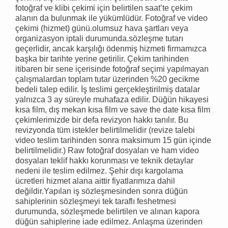
fotoğraf ve klibi çekimi için belirtilen saat’te çekim
alanın da bulunmak ile yükümlüdür. Fotoğraf ve video
çekimi (hizmet) günü.olumsuz hava şartları veya
organizasyon iptali durumunda.sözleşme tutarı
geçerlidir, ancak karşılığı ödenmiş hizmeti firmamızca
başka bir tarihte yerine getirilir. Çekim tarihinden
itibaren bir sene içerisinde fotoğraf seçimi yapılmayan
çalışmalardan toplam tutar üzerinden %20 gecikme
bedeli talep edilir. İş teslimi gerçekleştirilmiş datalar
yalnızca 3 ay süreyle muhafaza edilir. Düğün hikayesi
kısa film, dış mekan kısa film ve save the date kısa film
çekimlerimizde bir defa revizyon hakkı tanılır. Bu
revizyonda tüm istekler belirtilmelidir (revize talebi
video teslim tarihinden sonra maksimum 15 gün içinde
belirtilmelidir.) Raw fotoğraf dosyaları ve ham video
dosyaları teklif hakkı korunması ve teknik detaylar
nedeni ile teslim edilmez. Şehir dışı kargolama
ücretleri hizmet alana aittir fiyatlarımıza dahil
değildir.Yapılan iş sözleşmesinden sonra düğün
sahiplerinin sözleşmeyi tek taraflı feshetmesi
durumunda, sözleşmede belirtilen ve alınan kapora
düğün sahiplerine iade edilmez. Anlaşma üzerinden