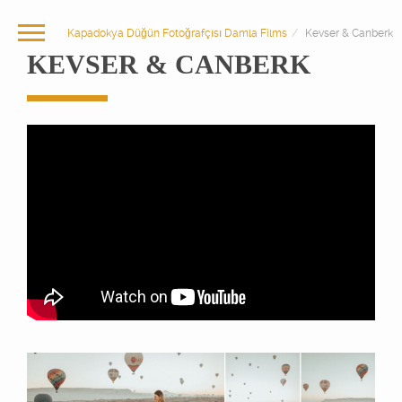
Kapadokya Düğün Fotoğrafçısı Damla Films
Kevser & Canberk
KEVSER & CANBERK