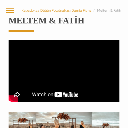
Kapadokya Düğün Fotoğrafçısı Damla Films
Meltem & Fatih
MELTEM & FATIH